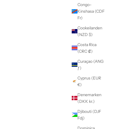
Congo-
Kinshasa (CDF
Fr)
Cookeilanden
(NZD $)
Costa Rica
(CRC ₡)
Curaçao (ANG
ƒ)
Cyprus (EUR
€)
Denemarken
(DKK kr.)
Djibouti (DJF
Fdj)
Dominica