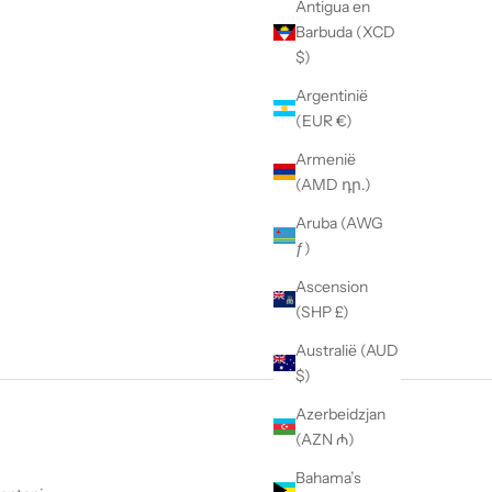
Antigua en
Barbuda (XCD
$)
Argentinië
(EUR €)
Armenië
(AMD դր.)
Aruba (AWG
ƒ)
Ascension
(SHP £)
Australië (AUD
$)
Azerbeidzjan
(AZN ₼)
Bahama’s