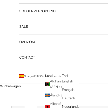
SCHOENVERZORGING
SALE
OVER ONS
CONTACT
Land
Taal
Spanje (EUR €)
Nederlands
Afghanistan
English
Winkelwagen
(AFN ؋)
Français
Åland (EUR €)
Deutsch
Albanië (ALL
Nederlands