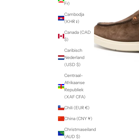
Fr)
Cambodja
(KHR ៛)
Canada (CAD
$)
Caribisch
Nederland
(USD $)
Centraal-
Afrikaanse
Republiek
(XAF CFA)
Chili (EUR €)
China (CNY ¥)
Christmaseiland
(AUD $)