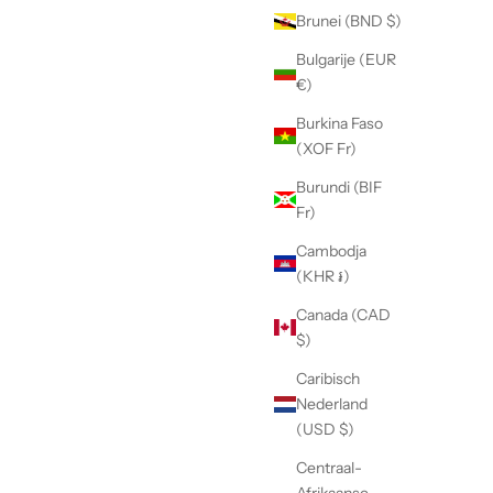
Brunei (BND $)
Bulgarije (EUR
€)
Burkina Faso
(XOF Fr)
Burundi (BIF
Fr)
Cambodja
(KHR ៛)
Canada (CAD
$)
Caribisch
Nederland
(USD $)
Centraal-
Afrikaanse