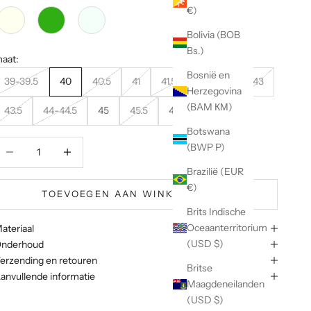
€)
Bolivia (BOB
Bs.)
aat:
Bosnië en
39-39.5
40
40.5
41
41.5-42
42.5
43
Herzegovina
(BAM КМ)
43.5
44-44.5
45
45.5
46
46.5-47
Botswana
antal verlagen
Aantal verhogen
(BWP P)
Brazilië (EUR
€)
TOEVOEGEN AAN WINKELWAGEN
Brits Indische
Oceaanterritorium
ateriaal
(USD $)
nderhoud
erzending en retouren
Britse
anvullende informatie
Maagdeneilanden
(USD $)