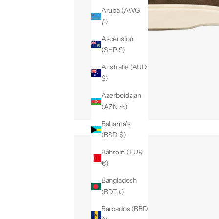
Aruba (AWG
ƒ)
Ascension
(SHP £)
Australië (AUD
$)
Azerbeidzjan
(AZN ₼)
Bahama’s
(BSD $)
Bahrein (EUR
€)
Bangladesh
(BDT ৳)
Barbados (BBD