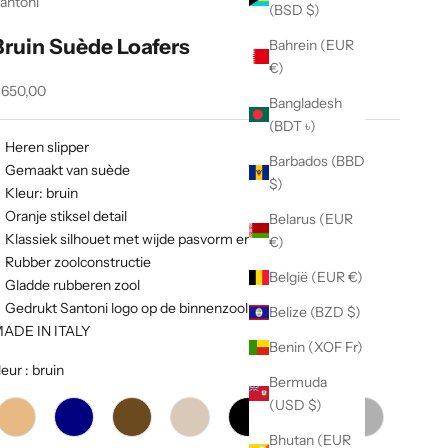
antoni
(BSD $)
Bruin Suède Loafers
Bahrein (EUR
€)
anbiedingsprijs
650,00
Bangladesh
(BDT ৳)
Heren slipper
Barbados (BBD
Gemaakt van suède
$)
Kleur: bruin
Oranje stiksel detail
Belarus (EUR
Klassiek silhouet met wijde pasvorm en ronde teen
€)
Rubber zoolconstructie
België (EUR €)
Gladde rubberen zool
Gedrukt Santoni logo op de binnenzool
Belize (BZD $)
ADE IN ITALY
Benin (XOF Fr)
leur
:
bruin
Bermuda
(USD $)
Bhutan (EUR