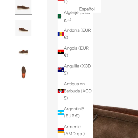
L)
Español
Algerije (DZD
د.ج)
Andorra (EUR
€)
Angola (EUR
€)
Anguilla (XCD
$)
Antigua en
Barbuda (XCD
$)
Argentinië
(EUR €)
Armenië
(AMD դր.)