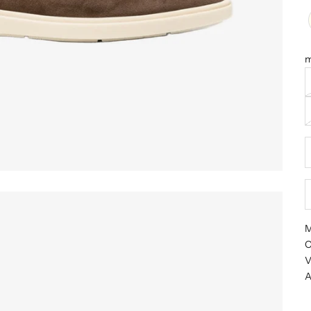
m
A
M
O
V
A