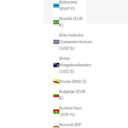
Botswana
(BWP P)
Brazilië (EUR
€)
Brits Indische
Oceaanterritorium
(USD $)
Britse
Maagdeneilanden
(USD $)
Brunei (BND $)
Bulgarije (EUR
€)
Burkina Faso
(XOF Fr)
Burundi (BIF