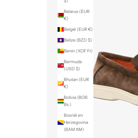
$)
Belarus (EUR
€)
België (EUR €)
Belize (BZD $)
Benin (XOF Fr)
Bermuda
(USD $)
Bhutan (EUR
€)
Bolivia (BOB
Bs.)
Bosnië en
Herzegovina
(BAM КМ)