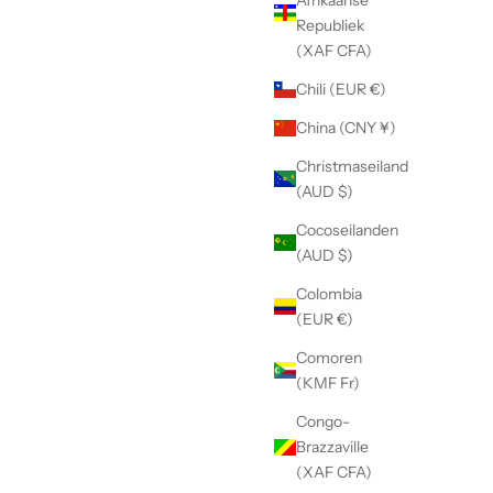
Republiek
(XAF CFA)
Chili (EUR €)
China (CNY ¥)
Christmaseiland
(AUD $)
Cocoseilanden
(AUD $)
Colombia
(EUR €)
Comoren
(KMF Fr)
Congo-
Brazzaville
(XAF CFA)