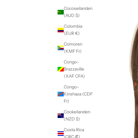
Cocoseilanden
(AUD $)
Colombia
(EUR €)
Comoren
(KMF Fr)
Congo-
Brazzaville
(XAF CFA)
Congo-
Kinshasa (CDF
Fr)
Cookeilanden
(NZD $)
Costa Rica
(CRC ₡)