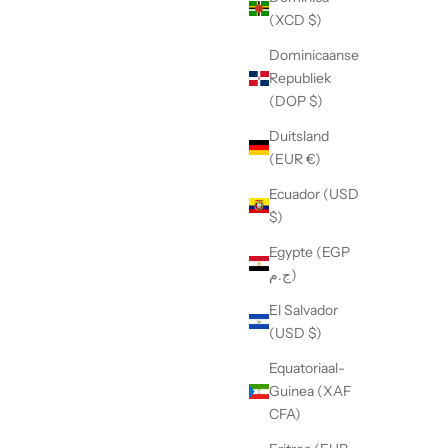
(XCD $)
Dominicaanse
Republiek
(DOP $)
Duitsland
(EUR €)
Ecuador (USD
$)
Egypte (EGP
ج.م)
El Salvador
(USD $)
Equatoriaal-
Guinea (XAF
CFA)