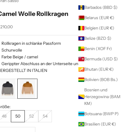
ran Sasso
Barbados (BBD $)
Camel Wolle Rollkragen
Belarus (EUR €)
ngebot
210,00
Belgien (EUR €)
Belize (BZD $)
Rollkragen in schlanke Passform
Benin (XOF Fr)
Schurwolle
Farbe Beige / camel
Bermuda (USD $)
Gerippter Abschluss an der Unterseite und am Handgelenk
Bhutan (EUR €)
ERGESTELLT IN ITALIEN
Bolivien (BOB Bs.)
Bosnien und
Herzegowina (BAM
КМ)
röße:
Botsuana (BWP P)
48
50
52
54
Brasilien (EUR €)
nzahl verringern
Anzahl erhöhen