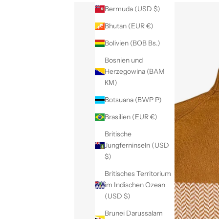
Bermuda (USD $)
Bhutan (EUR €)
Bolivien (BOB Bs.)
Bosnien und
Herzegowina (BAM
КМ)
Botsuana (BWP P)
Brasilien (EUR €)
Britische
Jungferninseln (USD
$)
Britisches Territorium
im Indischen Ozean
(USD $)
Brunei Darussalam