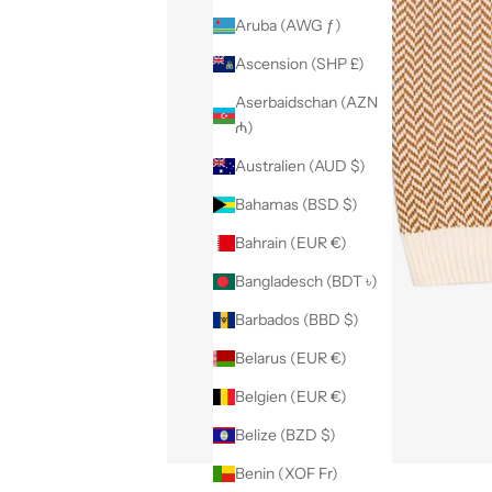
Aruba (AWG ƒ)
Ascension (SHP £)
Aserbaidschan (AZN
₼)
Australien (AUD $)
Bahamas (BSD $)
Bahrain (EUR €)
Bangladesch (BDT ৳)
Barbados (BBD $)
Belarus (EUR €)
Belgien (EUR €)
Belize (BZD $)
Benin (XOF Fr)