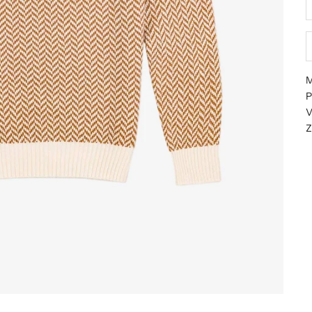
M
P
V
Z