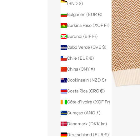
(BND $)
Bulgarien (EUR €)
Burkina Faso (XOF Fr)
Burundi (BIF Fr)
Cabo Verde (CVE $)
Chile (EUR €)
China (CNY ¥)
Cookinseln (NZD $)
Costa Rica (CRC ₡)
Côte d’Ivoire (XOF Fr)
Curaçao (ANG ƒ)
Dänemark (DKK kr.)
Deutschland (EUR €)