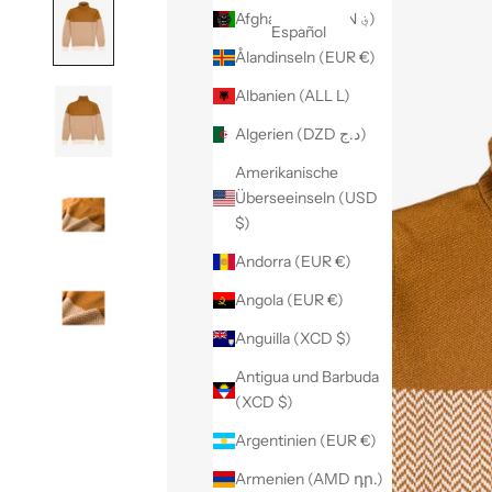
Afghanistan (AFN ؋)
Español
Ålandinseln (EUR €)
Albanien (ALL L)
Algerien (DZD د.ج)
Amerikanische
Überseeinseln (USD
$)
Andorra (EUR €)
Angola (EUR €)
Anguilla (XCD $)
Antigua und Barbuda
(XCD $)
Argentinien (EUR €)
Armenien (AMD դր.)