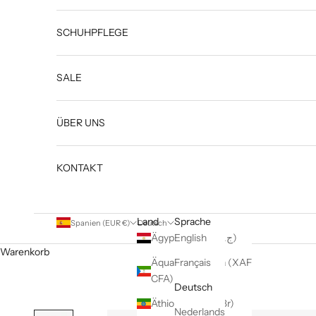
SCHUHPFLEGE
SALE
ÜBER UNS
KONTAKT
Land
Sprache
Spanien (EUR €)
Deutsch
English
Ägypten (EGP ج.م)
Warenkorb
Äquatorialguinea (XAF
Français
CFA)
Deutsch
Äthiopien (ETB Br)
Nederlands