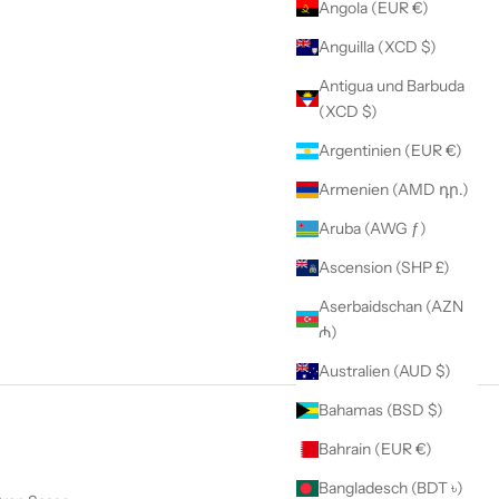
Angola (EUR €)
Anguilla (XCD $)
Antigua und Barbuda
(XCD $)
Argentinien (EUR €)
Armenien (AMD դր.)
Aruba (AWG ƒ)
Ascension (SHP £)
Aserbaidschan (AZN
₼)
Australien (AUD $)
Bahamas (BSD $)
Bahrain (EUR €)
Bangladesch (BDT ৳)