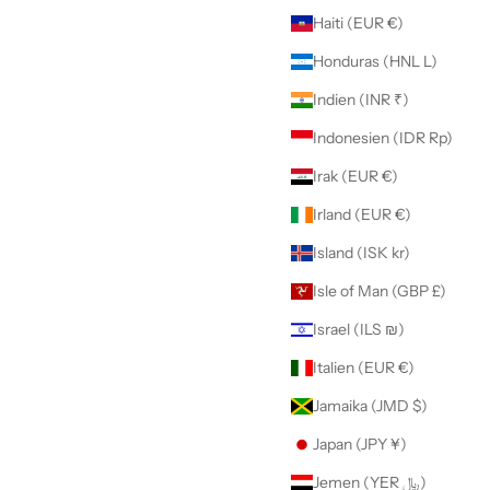
Haiti (EUR €)
Honduras (HNL L)
Indien (INR ₹)
Indonesien (IDR Rp)
Irak (EUR €)
Irland (EUR €)
Island (ISK kr)
Isle of Man (GBP £)
Israel (ILS ₪)
Italien (EUR €)
Jamaika (JMD $)
Japan (JPY ¥)
Jemen (YER ﷼)