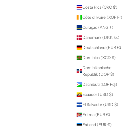
Costa Rica (CRC ₡)
Côte d’Ivoire (XOF Fr)
Curaçao (ANG ƒ)
Dänemark (DKK kr.)
Deutschland (EUR €)
Dominica (XCD $)
Dominikanische
Republik (DOP $)
Dschibuti (DJF Fdj)
Ecuador (USD $)
El Salvador (USD $)
Eritrea (EUR €)
Estland (EUR €)