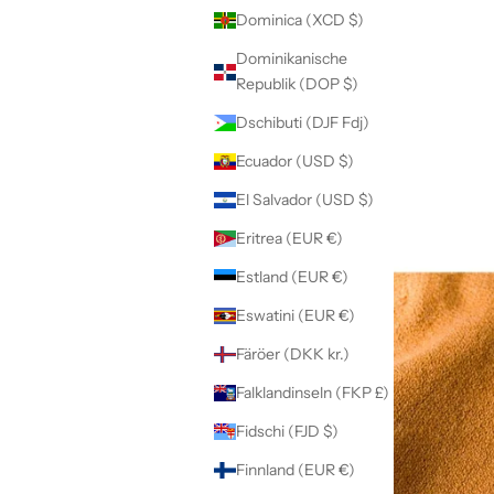
Dominica (XCD $)
Dominikanische
Republik (DOP $)
Dschibuti (DJF Fdj)
Ecuador (USD $)
El Salvador (USD $)
Eritrea (EUR €)
Estland (EUR €)
Eswatini (EUR €)
Färöer (DKK kr.)
Falklandinseln (FKP £)
Fidschi (FJD $)
Finnland (EUR €)