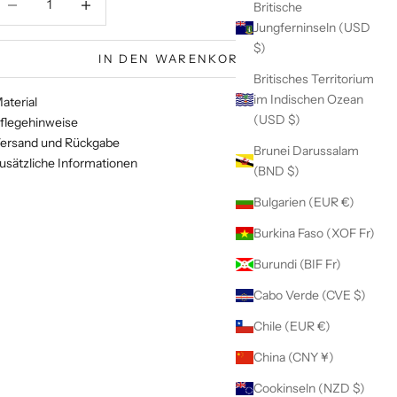
Britische
Jungferninseln (USD
$)
IN DEN WARENKORB
Britisches Territorium
im Indischen Ozean
aterial
(USD $)
flegehinweise
ersand und Rückgabe
Brunei Darussalam
usätzliche Informationen
(BND $)
Bulgarien (EUR €)
Burkina Faso (XOF Fr)
Burundi (BIF Fr)
Cabo Verde (CVE $)
Chile (EUR €)
China (CNY ¥)
Cookinseln (NZD $)