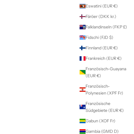
Eswatini (EUR €)
Färöer (DKK kr.)
Falklandinseln (FKP £)
Fidschi (FJD $)
Finnland (EUR €)
Frankreich (EUR €)
Französisch-Guayana
(EUR €)
Französisch-
Polynesien (XPF Fr)
Französische
Südgebiete (EUR €)
Gabun (XOF Fr)
Gambia (GMD D)